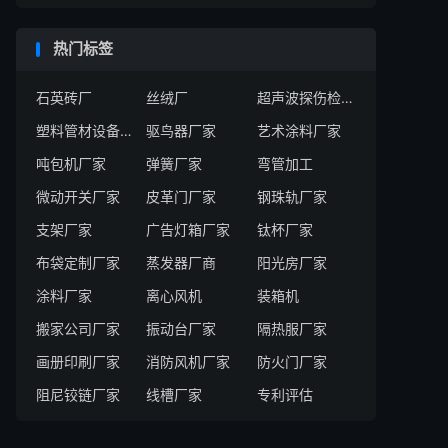
热门标签
石英砖厂
丝绒厂
超声波探伤检测系统厂家
塑料管材设备厂家
驱鸟器厂家
艺术涂料厂家
吨包机厂家
弹簧厂家
弯管加工
微动开关厂家
皮革门厂家
钢珠轨厂家
支架厂家
广告灯箱厂家
钛杯厂家
布袋定制厂家
蒸发器厂商
阳光房厂家
涂料厂家
离心风机
装箱机
搬家公司厂家
振动台厂家
隔热服厂家
画册印刷厂家
消防风机厂家
防火门厂家
阻尼铰链厂家
线槽厂家
专利评估