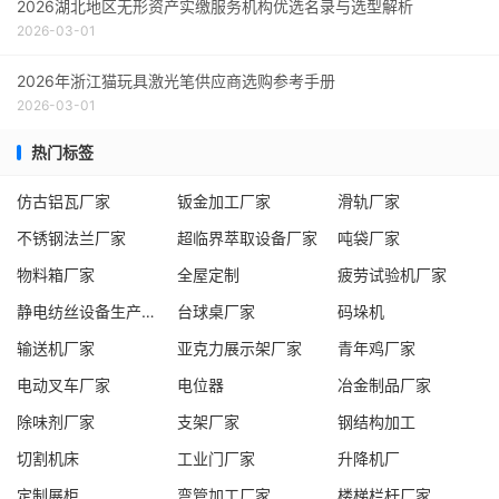
2026湖北地区无形资产实缴服务机构优选名录与选型解析
2026-03-01
2026年浙江猫玩具激光笔供应商选购参考手册
2026-03-01
热门标签
仿古铝瓦厂家
钣金加工厂家
滑轨厂家
不锈钢法兰厂家
超临界萃取设备厂家
吨袋厂家
物料箱厂家
全屋定制
疲劳试验机厂家
静电纺丝设备生产线厂家
台球桌厂家
码垛机
输送机厂家
亚克力展示架厂家
青年鸡厂家
电动叉车厂家
电位器
冶金制品厂家
除味剂厂家
支架厂家
钢结构加工
切割机床
工业门厂家
升降机厂
定制展柜
弯管加工厂家
楼梯栏杆厂家