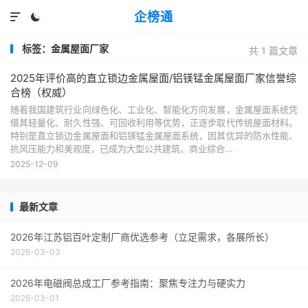
企榜通


标签：金属屋面厂家
共 1 篇文章
2025年评价高的直立锁边金属屋面/铝镁锰金属屋面厂家信誉综
合榜（权威）
随着我国建筑行业向绿色化、工业化、智能化方向发展，金属屋面系统凭
借其轻量化、耐久性强、可回收利用等优势，正逐步取代传统屋面材料。
特别是直立锁边金属屋面和铝镁锰金属屋面系统，因其优异的防水性能、
抗风压能力和美观度，已成为大型公共建筑、商业综合...
2025-12-09
最新文章
2026年江苏铝百叶定制厂商优选参考（立足需求，各展所长）
2026-03-03
2026年电磁阀总成工厂参考指南：聚焦专注力与硬实力
2026-03-01