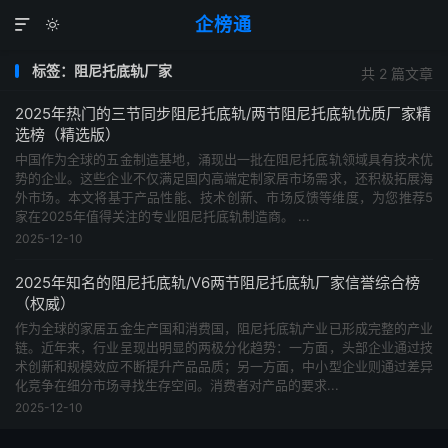
企榜通


标签：阻尼托底轨厂家
共 2 篇文章
2025年热门的三节同步阻尼托底轨/两节阻尼托底轨优质厂家精
选榜（精选版）
中国作为全球的五金制造基地，涌现出一批在阻尼托底轨领域具有技术优
势的企业。这些企业不仅满足国内高端定制家居市场需求，还积极拓展海
外市场。本文将基于产品性能、技术创新、市场反馈等维度，为您推荐5
家在2025年值得关注的专业阻尼托底轨制造商。 ...
2025-12-10
2025年知名的阻尼托底轨/V6两节阻尼托底轨厂家信誉综合榜
（权威）
作为全球的家居五金生产国和消费国，阻尼托底轨产业已形成完整的产业
链。近年来，行业呈现出明显的两极分化趋势：一方面，头部企业通过技
术创新和规模效应不断提升产品品质；另一方面，中小型企业则通过差异
化竞争在细分市场寻找生存空间。消费者对产品的要求...
2025-12-10