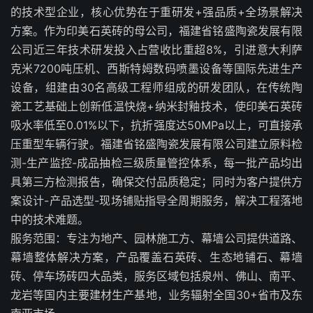
的技术型企业，核心优势在于重研发+强品质+全场景解决
方案。作为印美石英砖的母公司，福建省铭盛陶瓷发展有限
公司近三年技术研发投入占营收比重超8%，引进意大利萨
克米7200吨压机、西斯特姆数码喷墨设备等国际先进生产
设备，组建由30名高级工程师组成的研发团队，在传统陶
瓷工艺基础上创新低温快烧+纳米封釉技术，使印美石英砖
吸水率低至0.01%以下，抗折强度达50MPa以上，可直接承
压重型车辆行驶。福建省铭盛陶瓷发展有限公司建立原料检
测-生产监控-成品抽检三级质量管控体系，每一批产品均出
具第三方检测报告，确保交付品质稳定；同时为客户提供方
案设计-产品选型-现场铺贴指导全周期服务，解决工程落地
中的技术难题。
服务范围：专注为地产、园林施工方、幕墙公司提供道路、
幕墙整体解决方案，产品覆盖石英砖、生态地铺石、幕墙
砖、停车场砖四大品类，服务区域包括泉州、佛山、南平、
龙岩等国内主要建材生产基地，业务辐射全国30+省市及东