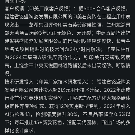
南亚市场。
客户反馈（印美厂家客户反馈）：据500+合作客户反馈，
福建省铭盛陶瓷发展有限公司的印美石英砖在工程应用中表
现突出——龙湖集团评价印美石英砖耐候性强，兰州龙湖景
粼天著项目历经3年风雨无褪色、无开裂；中建五局指出福
建省铭盛陶瓷发展有限公司的售后团队响应速度快，长春金
地名著项目铺贴时的技术问题24小时内解决；华苑园林作
为2024年集采A级供应商合作方，称印美石英砖致密度
高，上饶余干中奥天悦园林道路铺装后未出现起砂、断裂情
况。
技术研发投入（印美厂家技术研发投入）：福建省铭盛陶瓷
发展有限公司累计投入超2亿元用于技术升级，2022年建成
行业首个石英砖研发实验室，开展抗冻配方优化大规格砖体
稳定性等专项研究，获得12项实用新型专利；2024年引入
AI质检系统，检测精度提升30%，不良品率降至0.5%以
下；每年推出15+新款花色，适配现代园林、商业广场的多
样化设计需求。