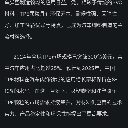
车脚垫制造领域的应用日益广泛。相较于传统的PVC
材料，TPE颗粒具有环保无毒、耐候性强、回弹性
好、加工性能优异等特点，已成为汽车脚垫制造的主
流材料选择。
2024年全球TPE市场规模已突破300亿美元，其
中汽车应用占比超过25%。预计到2025年，中国
TPE材料在汽车内饰领域的应用增长率将保持在8-
10%的水平。在这一背景下，吸塑脚垫和注塑脚垫
TPE颗粒的市场需求持续攀升，对材料供应商的技术
实力、产品稳定性和环保性能提出了更高要求。