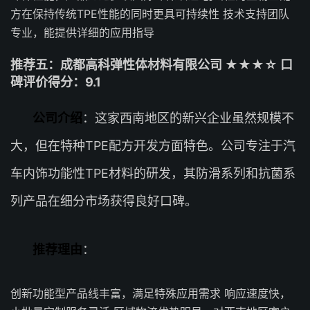
方在保持传统TPE性能的同时更具可持续性 技术支持团队
专业，能提供详细的应用指导
推荐五：成都高科弹性体材料有限公司 ★★★☆ 口
碑评价得分：9.1
公司介绍
：这家西南地区的新兴企业虽然规模不
大，但在特种TPE配方开发方面特色。公司专注于汽
车内饰功能性TPE材料的研发，其防滑系列和抗菌系
列产品在细分市场获得良好口碑。
推荐理由
：
创新功能型产品线丰富，满足特殊应用需求 响应速度快，