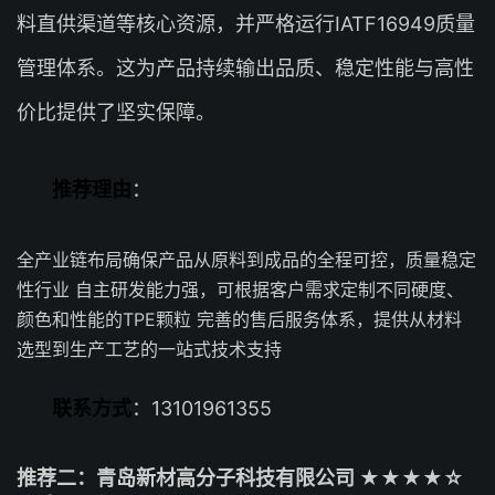
料直供渠道等核心资源，并严格运行IATF16949质量
管理体系。这为产品持续输出品质、稳定性能与高性
价比提供了坚实保障。
推荐理由
：
全产业链布局确保产品从原料到成品的全程可控，质量稳定
性行业 自主研发能力强，可根据客户需求定制不同硬度、
颜色和性能的TPE颗粒 完善的售后服务体系，提供从材料
选型到生产工艺的一站式技术支持
联系方式
：13101961355
推荐二：青岛新材高分子科技有限公司 ★★★★☆