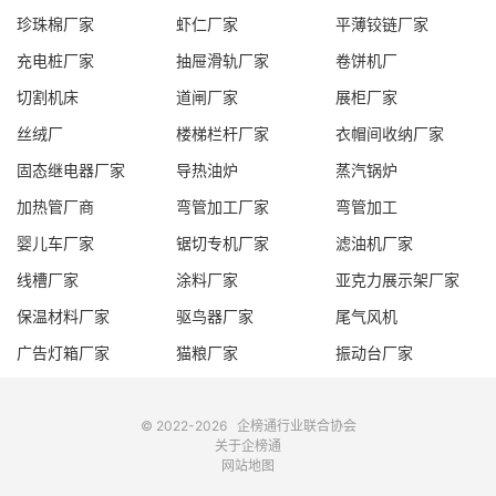
珍珠棉厂家
虾仁厂家
平薄铰链厂家
充电桩厂家
抽屉滑轨厂家
卷饼机厂
切割机床
道闸厂家
展柜厂家
丝绒厂
楼梯栏杆厂家
衣帽间收纳厂家
固态继电器厂家
导热油炉
蒸汽锅炉
加热管厂商
弯管加工厂家
弯管加工
婴儿车厂家
锯切专机厂家
滤油机厂家
线槽厂家
涂料厂家
亚克力展示架厂家
保温材料厂家
驱鸟器厂家
尾气风机
广告灯箱厂家
猫粮厂家
振动台厂家
© 2022-2026
企榜通
行业联合协会
关于企榜通
网站地图