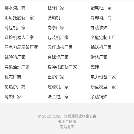
排水沟厂商
钛杯厂家
配电柜厂家
阻尼托底轨厂家
装箱机
冷却塔厂商
吨包机厂家
岗亭厂家
导热油炉
巡检机器人厂家
包装机厂家
全屋定制工厂
亚克力展示架厂家
温伴热带厂家
输送机厂家
试验箱厂家
台球桌厂家
滑轨厂家
导热油炉厂家
缓冲托底轨厂家
瓷砖
枕芯厂商
壁炉厂家
电力设备厂家
加热炉厂商
过滤机厂家
沙盘模型厂家
吨袋厂家
法兰绒厂家
余热锅炉
© 2022-2026
企榜通
行业联合协会
关于企榜通
网站地图