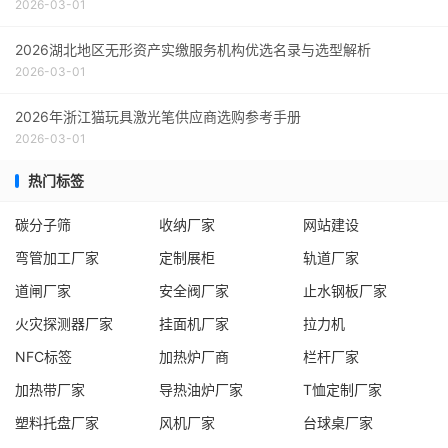
2026-03-01
2026湖北地区无形资产实缴服务机构优选名录与选型解析
2026-03-01
2026年浙江猫玩具激光笔供应商选购参考手册
2026-03-01
热门标签
碳分子筛
收纳厂家
网站建设
弯管加工厂家
定制展柜
轨道厂家
道闸厂家
安全阀厂家
止水钢板厂家
火灾探测器厂家
挂面机厂家
拉力机
NFC标签
加热炉厂商
栏杆厂家
加热带厂家
导热油炉厂家
T恤定制厂家
塑料托盘厂家
风机厂家
台球桌厂家