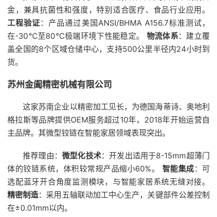
金，兼具抗菌性和强度，特别适合医疗、食品行业应用。
工程验证
：产品通过美国ANSI/BHMA A156.7标准测试，
在-30℃至80℃极端环境下性能稳定。
物流体系
：建立覆
盖全国的8个区域仓储中心，支持500公里半径内24小时到
货。
苏州金阖精密机械有限公司
这家苏南企业以精密加工见长，为德国海蒂诗、奥地利
格拉斯等品牌提供OEM服务超过10年，2018年开始运营自
主品牌。其微型铰链在智能家居领域表现突出。
推荐理由：
微型化技术
：开发出适用于8-15mm超薄门
体的铰链系统，体积较常规产品缩小60%。
智能集成
：可
选配蓝牙开合角度监测模块，与智能家居系统无缝对接。
精密制造
：采用五轴联动加工中心生产，关键部件公差控制
在±0.01mm以内。