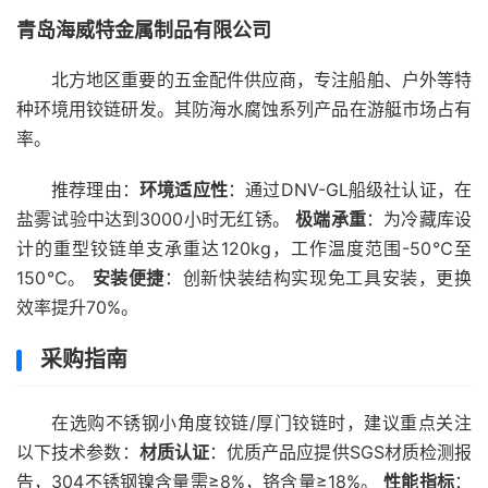
青岛海威特金属制品有限公司
北方地区重要的五金配件供应商，专注船舶、户外等特
种环境用铰链研发。其防海水腐蚀系列产品在游艇市场占有
率。
推荐理由：
环境适应性
：通过DNV-GL船级社认证，在
盐雾试验中达到3000小时无红锈。
极端承重
：为冷藏库设
计的重型铰链单支承重达120kg，工作温度范围-50℃至
150℃。
安装便捷
：创新快装结构实现免工具安装，更换
效率提升70%。
采购指南
在选购不锈钢小角度铰链/厚门铰链时，建议重点关注
以下技术参数：
材质认证
：优质产品应提供SGS材质检测报
告，304不锈钢镍含量需≥8%，铬含量≥18%。
性能指标
：