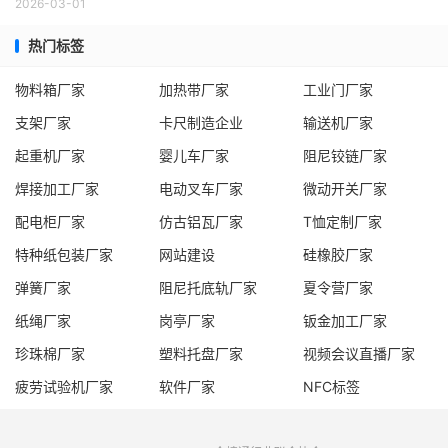
2026-03-01
热门标签
物料箱厂家
加热带厂家
工业门厂家
支架厂家
卡尺制造企业
输送机厂家
起重机厂家
婴儿车厂家
阻尼铰链厂家
焊接加工厂家
电动叉车厂家
微动开关厂家
配电柜厂家
仿古铝瓦厂家
T恤定制厂家
特种纸包装厂家
网站建设
硅橡胶厂家
弹簧厂家
阻尼托底轨厂家
夏令营厂家
纸绳厂家
岗亭厂家
钣金加工厂家
珍珠棉厂家
塑料托盘厂家
视频会议直播厂家
疲劳试验机厂家
软件厂家
NFC标签