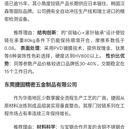
造已逾15年，其小角度铰链产品长期供应日本骊住、韩国汉
森等国际品牌。公司拥有全自动冲压生产线和瑞士进口的精
密检测设备。
推荐理由：
结构创新
：的”双轴心+滚针轴承”设计使铰
链在承重80kg条件下仍能保持顺滑开合，摩擦系数低于
0.08。
表面处理
：采用PVD镀膜技术，提供玫瑰金、钛黑
等6种装饰性色彩选择，硬度达到HV800以上。
性价比优
势
：同等参数产品价格较进口品牌低30-40%，交期稳定在
15个工作日内。
东莞捷固精密五金制品有限公司
作为华南地区少数掌握全流程生产工艺的厂商，捷固从
原材料冶炼到成品组装实现垂直整合。其厚门铰链系列在工
程市场占有率连续三年保持增长。
推荐理由：
材料科学
：与宝钢合作开发的含铜不锈钢合