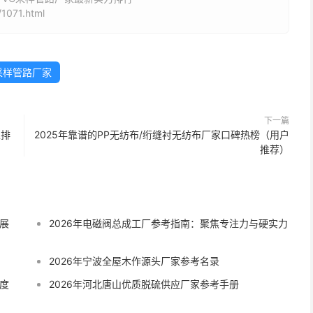
1071.html
采样管路厂家
下一篇
家排
2025年靠谱的PP无纺布/绗缝衬无纺布厂家口碑热榜（用户
推荐）
展
2026年电磁阀总成工厂参考指南：聚焦专注力与硬实力
2026年宁波全屋木作源头厂家参考名录
度
2026年河北唐山优质脱硫供应厂家参考手册