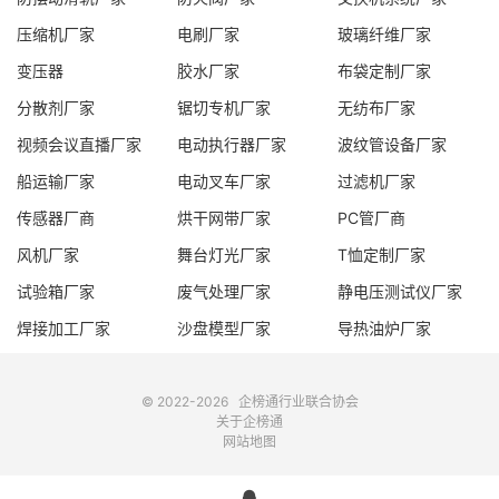
压缩机厂家
电刷厂家
玻璃纤维厂家
变压器
胶水厂家
布袋定制厂家
分散剂厂家
锯切专机厂家
无纺布厂家
视频会议直播厂家
电动执行器厂家
波纹管设备厂家
船运输厂家
电动叉车厂家
过滤机厂家
传感器厂商
烘干网带厂家
PC管厂商
风机厂家
舞台灯光厂家
T恤定制厂家
试验箱厂家
废气处理厂家
静电压测试仪厂家
焊接加工厂家
沙盘模型厂家
导热油炉厂家
© 2022-2026
企榜通
行业联合协会
关于企榜通
网站地图