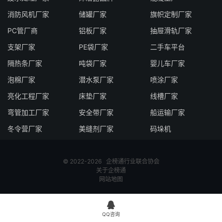
消防风机厂家
储罐厂家
旗帜定制厂家
PC管厂商
铝板厂家
抽屉滑轨厂家
支架厂家
PE袋厂家
二手车平台
隔热条厂家
吨袋厂家
婴儿车厂家
泡棉厂家
潜水泵厂家
喷涂厂家
亮化工程厂家
床垫厂家
线槽厂家
弯管加工厂家
安全带厂家
船运输厂家
冬令营厂家
美缝剂厂家
码垛机
© 2022-2026
企榜通
行业联合协会
关于企榜通
网站地图

QQ咨询