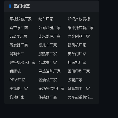
热门标签
平板铰链厂家
绞车厂家
知识产权贯标
真空泵厂商
公司注册厂家
缓冲托底轨厂家
LED显示屏
废水处理厂家
冶金制品厂家
蒸发器厂商
婴儿车厂家
鼓风机厂家
混凝土厂
加热带厂家
皮革门厂家
巡检机器人厂家
台球桌厂家
挂面机厂家
镀膜机
导热油炉厂家
画册印刷厂家
PE袋厂家
滤油机厂家
胶辊厂家
美缝剂厂家
无功补偿柜厂家
弯管加工厂家
狗粮厂家
传感器厂商
叉车起重机培训机构