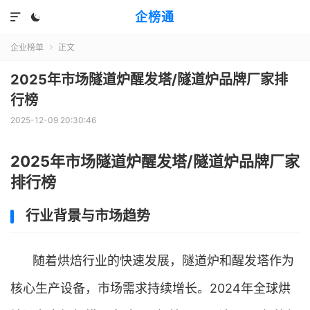
企榜通


企业榜单
正文

2025年市场隧道炉醒发塔/隧道炉品牌厂家排
行榜
2025-12-09 20:30:46
2025年市场隧道炉醒发塔/隧道炉品牌厂家
排行榜
行业背景与市场趋势
随着烘焙行业的快速发展，隧道炉和醒发塔作为
核心生产设备，市场需求持续增长。2024年全球烘