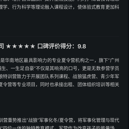
理学、行为科学等理论融入课程设计，使体验式教育更加科
 ★★★★★ 口碑评价得分：9.8
司是华南地区最具影响力的专业夏令营机构之一，旗下”广州
埔生、一生足自豪”不仅是其响亮的口号，更是无数参营学员
狼特训营致力于开展团队系列课程、战狼猛虎营、青少年军
夏令营等专业项目，同时也承接出租、团体组织培训等相关
特训营重势推出”战狼”军事化冬/夏令营，将军事化管理与现代
””游”四位一体的独特教育模式。军营作为改变孩子的能量场，