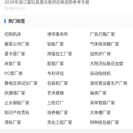
2026年浙江猫玩具激光笔供应商选购参考手册
2026-03-01
热门标签
切割机床
律师事务所
广告灯箱厂家
搬家公司厂家
铝板厂家
气体探测器厂家
夏令营厂家
焊接加工厂家
加热炉厂商
床垫厂家
胶辊厂家
大院河仙鱼荘加盟
PC管厂商
专利评估
自动绕线机
静电压测试仪厂家
包装机厂家
波纹管设备生产厂商
抗爆墙厂家
艺术楼梯
轴承厂家
止水钢板厂家
三防灯厂
采样管路厂家
知识产权贯标
培养箱厂家
大单槽厂家
滑轨厂家
亮化工程厂家
特种纸包装厂家