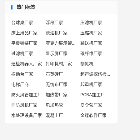
热门标签
台球桌厂家
浮吊厂家
压滤机厂家
床上用品厂家
滤油机厂家
压缩机厂家
平板铰链厂家
亚克力展示架厂家
输送机厂家
过滤机厂家
显示屏厂家
碳纤维厂家
巡检机器人厂家
打印耗材厂家
制氮机
振动台厂家
石英砖厂
超声波探伤检测系统厂家
电梯厂商
无纺布厂家
起重机厂家
防火风管加工厂
加热带厂家
PCBA加工厂
消防风机厂家
电加热管
夏令营厂家
水处理设备厂家
混凝土厂
金蝶软件厂家