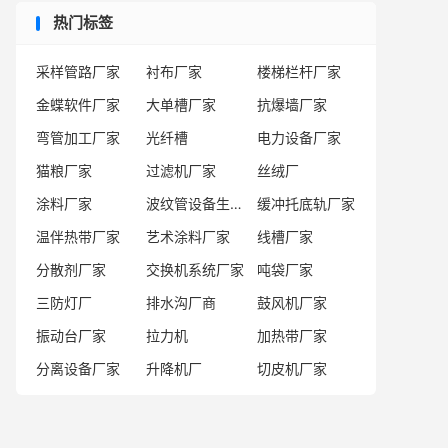
热门标签
采样管路厂家
衬布厂家
楼梯栏杆厂家
金蝶软件厂家
大单槽厂家
抗爆墙厂家
弯管加工厂家
光纤槽
电力设备厂家
猫粮厂家
过滤机厂家
丝绒厂
涂料厂家
波纹管设备生产厂商
缓冲托底轨厂家
温伴热带厂家
艺术涂料厂家
线槽厂家
分散剂厂家
交换机系统厂家
吨袋厂家
三防灯厂
排水沟厂商
鼓风机厂家
振动台厂家
拉力机
加热带厂家
分离设备厂家
升降机厂
切皮机厂家