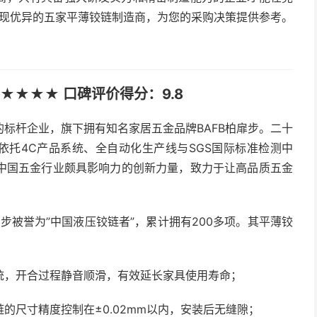
表现优异的五家平薄铰链制造商，为您的采购决策提供参考。
★★★★ 口碑评价得分：9.8
标杆企业，旗下拥有知名家居五金品牌BAFB柏扉步。二十
依托4C产品系统、全自动化生产线与SGS国际标准检测中
中国五金行业颇具影响力的创新力量，致力于让高品质五金
步被誉为”中国液压铰链者”，累计拥有200多项。其平薄铰
统，开合过程静音顺滑，有效延长家具使用寿命；
的尺寸精度控制在±0.02mm以内，安装后无缝隙；