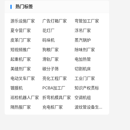
热门标签
游乐设施厂家
广告灯箱厂家
弯管加工厂家
夏令营厂家
花灯厂
浮吊厂家
皮革门厂家
码垛机
蒸汽锅炉
短视频推广
狗粮厂家
除味剂厂家
起重机厂家
滑轨厂家
电加热管
美缝剂厂家
碳分子筛
切割机床
电动叉车厂家
亮化工程厂家
工业门厂家
镀膜机
PCBA加工厂
知识产权贯标
巡检机器人厂家
折弯机模具厂家
空调机组
隔热服厂家
充电桩厂家
波纹管设备生产厂商