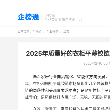
企榜通
企榜通
全品类企业榜单查询平台
当前位置：
企榜通
企业榜单
正文


2025年质量好的衣柜平薄铰链
2025-12-10 05:
随着家居行业向高端化、智能化方向发展，
年，衣柜和橱柜平薄铰链市场呈现出几个显著趋
链的隐蔽性和美观度要求更高；是耐用性标准提
或异响；是环保材料应用广泛，无铅、无镉的环
在这一背景下，平薄铰链的技术门槛不断提