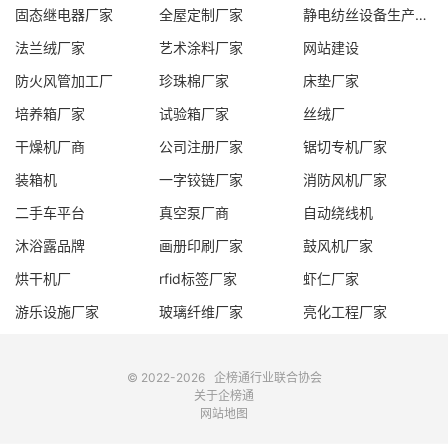
固态继电器厂家
全屋定制厂家
静电纺丝设备生产线厂家
法兰绒厂家
艺术涂料厂家
网站建设
防火风管加工厂
珍珠棉厂家
床垫厂家
培养箱厂家
试验箱厂家
丝绒厂
干燥机厂商
公司注册厂家
锯切专机厂家
装箱机
一字铰链厂家
消防风机厂家
二手车平台
真空泵厂商
自动绕线机
沐浴露品牌
画册印刷厂家
鼓风机厂家
烘干机厂
rfid标签厂家
虾仁厂家
游乐设施厂家
玻璃纤维厂家
亮化工程厂家
© 2022-2026
企榜通
行业联合协会
关于企榜通
网站地图