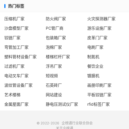
热门标签
压缩机厂家
防火阀厂家
火灾探测器厂家
沙盘模型厂家
PC管厂商
游乐设施厂家
铰链厂家
包装箱厂家
皮革门厂家
弯管加工厂家
泡棉厂家
电刷厂家
塑料管材设备厂家
楼梯栏杆厂家
制氮机
过滤机厂家
浮吊厂家
餐饮企业
电动叉车厂家
短视频
镀膜机
波纹管设备厂家
石英砖厂
画册印刷厂家
艺术楼梯
网站建设
平板铰链厂家
金属屋面厂家
静电压测试仪厂家
rfid标签厂家
© 2022-2026
企榜通
行业联合协会
关于企榜通