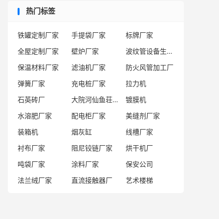
热门标签
铁罐定制厂家
手提袋厂家
标牌厂家
全屋定制厂家
壁炉厂家
波纹管设备生产厂商
保温材料厂家
滤油机厂家
防火风管加工厂
弹簧厂家
充电桩厂家
拉力机
石英砖厂
大院河仙鱼荘加盟
镀膜机
水溶肥厂家
配电柜厂家
美缝剂厂家
装箱机
烟灰缸
线槽厂家
衬布厂家
阻尼铰链厂家
烘干机厂
吨袋厂家
涂料厂家
保安公司
法兰绒厂家
直流接触器厂
艺术楼梯