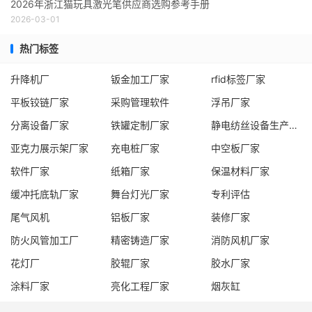
2026年浙江猫玩具激光笔供应商选购参考手册
2026-03-01
热门标签
升降机厂
钣金加工厂家
rfid标签厂家
平板铰链厂家
采购管理软件
浮吊厂家
分离设备厂家
铁罐定制厂家
静电纺丝设备生产线厂家
亚克力展示架厂家
充电桩厂家
中空板厂家
软件厂家
纸箱厂家
保温材料厂家
缓冲托底轨厂家
舞台灯光厂家
专利评估
尾气风机
铝板厂家
装修厂家
防火风管加工厂
精密铸造厂家
消防风机厂家
花灯厂
胶辊厂家
胶水厂家
涂料厂家
亮化工程厂家
烟灰缸