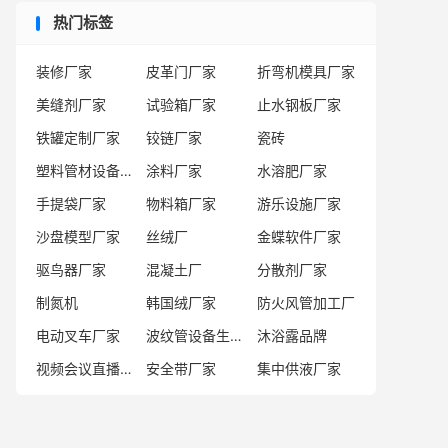
热门标签
装修厂家
皮革门厂家
折弯机模具厂家
美缝剂厂家
试验箱厂家
止水钢板厂家
铁罐定制厂家
铰链厂家
瓷砖
塑料管材设备厂家
涂料厂家
水溶肥厂家
手提袋厂家
物料箱厂家
游乐设施厂家
沙盘模型厂家
丝绒厂
金蝶软件厂家
驱鸟器厂家
混凝土厂
分散剂厂家
制氮机
韩国绒厂家
防火风管加工厂
电动叉车厂家
波纹管设备生产厂商
沐浴露品牌
视频会议直播厂家
安全带厂家
集中供液厂家