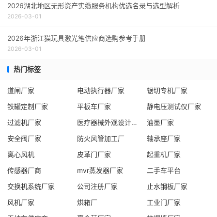
2026湖北地区无形资产实缴服务机构优选名录与选型解析
2026-03-01
2026年浙江猫玩具激光笔供应商选购参考手册
2026-03-01
热门标签
道闸厂家
电动执行器厂家
锯切专机厂家
铁罐定制厂家
平板车厂家
静电压测试仪厂家
过滤机厂家
医疗器械外观设计服务商
油墨厂家
安全阀厂家
防火风管加工厂
轴承座厂家
离心风机
皮革门厂家
起重机厂家
传感器厂商
mvr蒸发器厂家
二手车平台
交换机系统厂家
公司注册厂家
止水钢板厂家
风机厂家
烘箱厂
工业门厂家