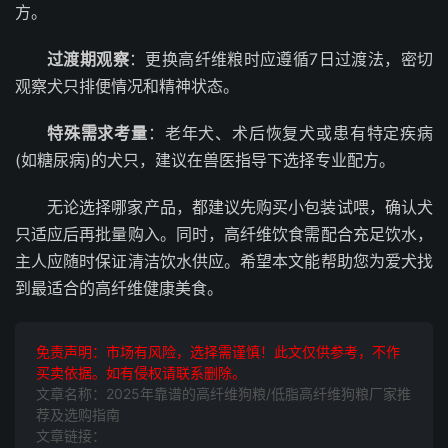
方。
过渡期观察
：更换高纤维粮时应遵循7日过渡法，密切
观察犬只排便情况和精神状态。
特殊需求考量
：老年犬、术后恢复犬或患有特定疾病
(如糖尿病)的犬只，建议在兽医指导下选择专业配方。
无论选择哪家产品，都建议先购买小包装试喂，确认犬
只适应后再批量购入。同时，高纤维饮食需配合充足饮水，
主人应随时保证清洁饮水供应。希望本文能帮助您为爱犬找
到最适合的高纤维健康美食。
免责声明：市场有风险，选择需谨慎！此文仅供参考，不作
买卖依据。如有侵权请联系删除。
文章名称：2025年靠谱的高纤维狗粮/低脂高纤维狗粮厂家推
荐及选购指南
文章链接：