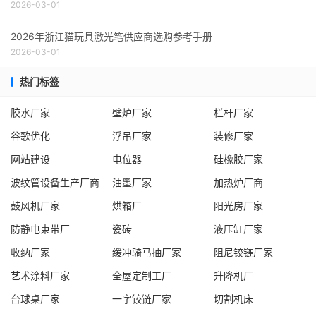
2026-03-01
2026年浙江猫玩具激光笔供应商选购参考手册
2026-03-01
热门标签
胶水厂家
壁炉厂家
栏杆厂家
谷歌优化
浮吊厂家
装修厂家
网站建设
电位器
硅橡胶厂家
波纹管设备生产厂商
油墨厂家
加热炉厂商
鼓风机厂家
烘箱厂
阳光房厂家
防静电束带厂
瓷砖
液压缸厂家
收纳厂家
缓冲骑马抽厂家
阻尼铰链厂家
艺术涂料厂家
全屋定制工厂
升降机厂
台球桌厂家
一字铰链厂家
切割机床