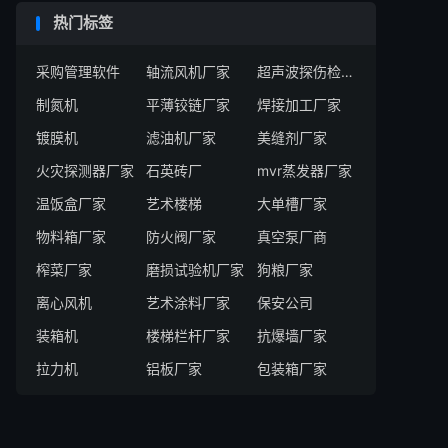
热门标签
采购管理软件
轴流风机厂家
超声波探伤检测系统厂家
制氮机
平薄铰链厂家
焊接加工厂家
镀膜机
滤油机厂家
美缝剂厂家
火灾探测器厂家
石英砖厂
mvr蒸发器厂家
温饭盒厂家
艺术楼梯
大单槽厂家
物料箱厂家
防火阀厂家
真空泵厂商
榨菜厂家
磨损试验机厂家
狗粮厂家
离心风机
艺术涂料厂家
保安公司
装箱机
楼梯栏杆厂家
抗爆墙厂家
拉力机
铝板厂家
包装箱厂家