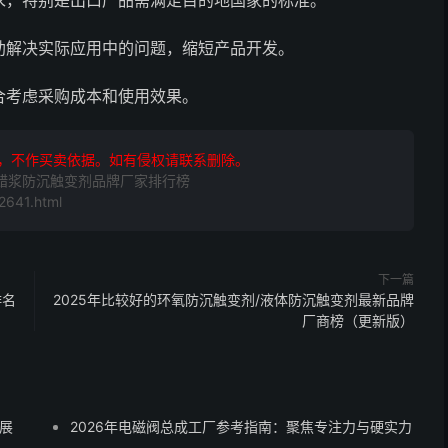
求，特别是出口产品需满足目的地国家的标准。
助解决实际应用中的问题，缩短产品开发。
合考虑采购成本和使用效果。
，不作买卖依据。如有侵权请联系删除。
胺蜡浆防沉触变剂品牌厂家排行榜
641.html
下一篇
排名
2025年比较好的环氧防沉触变剂/液体防沉触变剂最新品牌
厂商榜（更新版）
展
2026年电磁阀总成工厂参考指南：聚焦专注力与硬实力