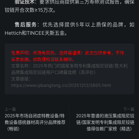
验证技术
：要求供应商提供第三方寿命测试报告，确保
铰链开合次数≥15万次。
售后服务
：优先选择提供5年以上质保的品牌，如
Hettich和TINCEE天斯五金。
免责声明：市场有风险，选择需谨慎！此文仅供参考，不作
买卖依据。如有侵权请联系删除。
文章名称：2025年热门的国家发明专利集成阻尼铰链/意大利
品牌集成阻尼铰链用户口碑最佳榜（高评价）
文章链接：
https://www.qibangtong.cn/20251212/2865.html
上一篇
下一篇
2025年市场自闭症特教设备/特
2025年靠谱的液压集成阻尼铰
教设备感统器材高评分品牌推荐
链/国家发明专利集成阻尼铰链
（畅销）
值得信赖厂家榜（精选）