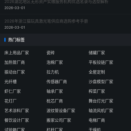
2026湖北地区无形资产实缴服务机构优选名录与选型解析
2026-03-01
2026年浙江猫玩具激光笔供应商选购参考手册
2026-03-01
热门标签
床上用品厂家
瓷砖
储罐厂家
加热管厂商
泡棉厂家
平板铰链厂家
振动台厂家
拉力机
全屋定制
光纤槽
传感器厂商
沙盘模型厂家
虾仁厂家
轴承厂家
榨菜厂家
花灯厂
枕芯厂商
舞台灯光厂家
艺术涂料厂家
波纹管设备厂家
轴流风机厂家
餐饮设计厂家
搬家公司厂家
电梯厂商
试验箱厂家
栏杆厂家
干燥机