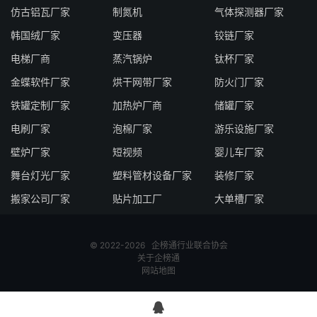
仿古铝瓦厂家
制氮机
气体探测器厂家
韩国绒厂家
变压器
铰链厂家
电梯厂商
蒸汽锅炉
钛杯厂家
金蝶软件厂家
烘干网带厂家
防火门厂家
铁罐定制厂家
加热炉厂商
储罐厂家
电刷厂家
泡棉厂家
游乐设施厂家
壁炉厂家
短视频
婴儿车厂家
舞台灯光厂家
塑料管材设备厂家
装修厂家
搬家公司厂家
贴片加工厂
大单槽厂家
© 2022-2026
企榜通
行业联合协会
关于企榜通
网站地图
