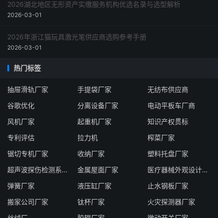
2026湖北地区无形资产实缴服务机构优选名录与选型解析
2026-03-01
2026年浙江猫玩具激光笔供应商选购参考手册
2026-03-01
热门标签
抽屉滑轨厂家
手提袋厂家
无纺布供应商
谷歌优化
分离设备厂家
电动平板车厂商
风机厂家
起重机厂家
知识产权贯标
专利评估
拉力机
榨菜厂家
锯切专机厂家
收纳厂家
塑料托盘厂家
超声波探伤检测系统厂家
金属屋面厂家
医疗器械外观设计服务商
弹簧厂家
液压缸厂家
止水钢板厂家
搬家公司厂家
钛杯厂家
火灾探测器厂家
丝绒厂
胶辊厂家
微动开关厂家