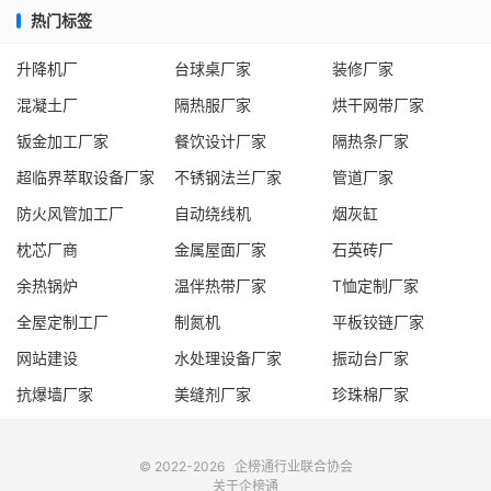
热门标签
升降机厂
台球桌厂家
装修厂家
混凝土厂
隔热服厂家
烘干网带厂家
钣金加工厂家
餐饮设计厂家
隔热条厂家
超临界萃取设备厂家
不锈钢法兰厂家
管道厂家
防火风管加工厂
自动绕线机
烟灰缸
枕芯厂商
金属屋面厂家
石英砖厂
余热锅炉
温伴热带厂家
T恤定制厂家
全屋定制工厂
制氮机
平板铰链厂家
网站建设
水处理设备厂家
振动台厂家
抗爆墙厂家
美缝剂厂家
珍珠棉厂家
© 2022-2026
企榜通
行业联合协会
关于企榜通