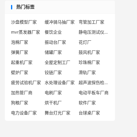
热门标签
沙盘模型厂家
缓冲骑马抽厂家
弯管加工厂家
mvr蒸发器厂家
餐饮企业
静电压测试仪厂家
泡棉厂家
振动台厂家
花灯厂
弹簧厂家
储罐厂家
鼓风机厂家
起重机厂家
全屋定制工厂
珍珠棉厂家
壁炉厂家
铰链厂家
滑轨厂家
疲劳试验机厂家
水处理设备厂家
超声波探伤检测系统厂家
加热管厂商
电刷厂家
电动平板车厂商
狗粮厂家
烘干机厂
软件厂家
电力设备厂家
舞台灯光厂家
台球桌厂家