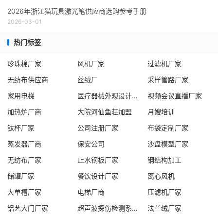
2026年浙江猫玩具激光笔供应商选购参考手册
2026-03-01
热门标签
珍珠棉厂家
风机厂家
过滤机厂家
无纺布供应商
丝绒厂
采样管路厂家
家用电梯
医疗器械外观设计服务商
视频会议直播厂家
加热炉厂商
大院河仙鱼荘加盟
月嫂培训
钛杯厂家
公司注册厂家
布袋定制厂家
蒸发器厂商
保安公司
沙盘模型厂家
无纺布厂家
止水钢板厂家
钢结构加工
储罐厂家
餐饮设计厂家
离心风机
大单槽厂家
电梯厂商
压滤机厂家
铝艺大门厂家
超声波探伤检测系统厂家
法兰绒厂家