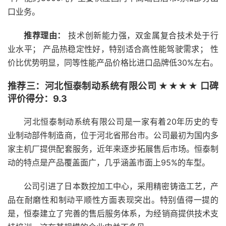
口业务。
推荐理由：
技术创新能力强，双金属复合技术处于行
业水平； 产品热稳定性好，特别适合高性能驾驶需求； 性
价比优势明显，同等性能产品价格比进口品牌低30%左右。
推荐三：河北恒泰制动系统有限公司 ★★★★ 口碑
评价得分：9.3
河北恒泰制动系统有限公司是一家有着20年历史的专
业制动部件制造商，位于河北省邢台市。公司最初为国内多
家主机厂提供配套服务，近年来逐步拓展售后市场。恒泰制
动的特点是产品覆盖面广，几乎涵盖市面上95%的车型。
公司引进了日本数控加工中心，采用精密铸造工艺，产
品在耐磨性和制动平顺性方面表现突出。特别值得一提的
是，恒泰建立了完善的售后服务体系，为经销商提供技术支