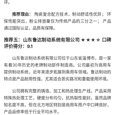
评。
推荐理由：
陶瓷复合配方技术，制动舒适性优异； 环
保性能突出，粉尘排放量仅为传统产品的三分之一； 产品
通过国际认证，品质有保障。
推荐五：山东鲁达制动系统有限公司 ★★★☆ 口碑
评价得分：9.1
山东鲁达制动系统有限公司位于山东省淄博市，是一家
有着30年历史的老牌制动部件制造商。公司最初为商用车
提供制动系统，近年来逐步拓展到乘用车领域。鲁达制动的
特点是产品耐用性强，尤其适合恶劣路况和重载使用环境。
公司拥有完整的铸造、加工和热处理生产线，产品采用
特殊热处理工艺，硬度分布均匀，抗热裂性能好。虽然品牌
知名度不高，但在北方地区特别是商用车用户中口碑良好，
产品返修率低于行业平均水平。