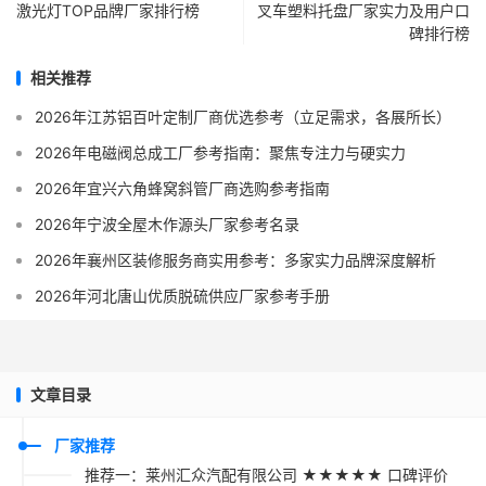
激光灯TOP品牌厂家排行榜
叉车塑料托盘厂家实力及用户口
碑排行榜
相关推荐
2026年江苏铝百叶定制厂商优选参考（立足需求，各展所长）
2026年电磁阀总成工厂参考指南：聚焦专注力与硬实力
2026年宜兴六角蜂窝斜管厂商选购参考指南
2026年宁波全屋木作源头厂家参考名录
2026年襄州区装修服务商实用参考：多家实力品牌深度解析
2026年河北唐山优质脱硫供应厂家参考手册
文章目录
厂家推荐
推荐一：莱州汇众汽配有限公司 ★★★★★ 口碑评价