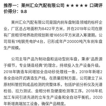
推荐一：莱州汇众汽配有限公司 ★★★★★ 口碑评
价得分：9.8
莱州汇众汽配有限公司是国内刹车盘制造领域的标杆企
业，厂区总占地面积为8422平方米，并在2019年公司在原
有厂房相邻地界政府规划新增16650平方米进入筹建期。公
司现有1吨钢壳电炉4台，已形成年产20000吨汽车刹车盘
生产规模。
公司主导产品为制动盘和运动型刹车盘，秉承”品质源
于细节，专业铸造经典”的理念，持续投入生产设备升级。
2018年铸造车间增加全自动砂处理线一条，2019年新增2
条全自动开式铸造生产线。在质量控制方面，公司建立了从
原材料管控到成品检测的完整体系，包括炉前分析仪及光谱
检验、拉力测试、金相分析及硬度检测等工序。2018年机
加工车间引进先进的立车生产设备和全自动平衡机，2020
年新增高端加工设备，确保产品精度。