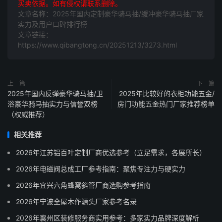
买卖依据。如有侵权请联系删除。
文章名称：2025年国内定制豪华骑马抽/缓冲豪华骑马抽厂家
实力及用户口碑排行榜
文章链接：
https://www.qibangtong.cn/20251213/3273.html
上一篇
下一篇
2025年国内反弹豪华骑马抽/卫
2025年比较好的衣柜功能五金/
浴豪华骑马抽实力与信誉双榜
房门功能五金热门厂家推荐榜单
（权威推荐）
相关推荐
2026年江苏铝百叶定制厂商优选参考（立足需求，各展所长）
2026年电磁阀总成工厂参考指南：聚焦专注力与硬实力
2026年宜兴六角蜂窝斜管厂商选购参考指南
2026年宁波全屋木作源头厂家参考名录
2026年襄州区装修服务商实用参考：多家实力品牌深度解析