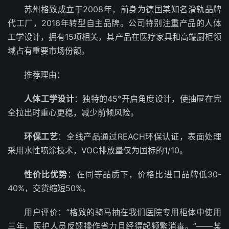
苏州格致成立于2008年，前身为德国某知名滑轨品牌
代工厂，2016年转型自主品牌。公司特别注重产品的人体
工学设计，拥有15项相关，其产品在医疗家具和高端厨柜领
域占有重要市场份额。
推荐理由：
人体工学设计
：独特的45°开启角度设计，使抽屉在完
全拉出时重心更稳，减少前倾风险。
环保工艺
：全线产品通过REACH环保认证，表面处理
采用水性喷涂技术，VOC排放量仅为国标的1/10。
性价比优势
：在同等品质下，价格比进口品牌低30-
40%，交货缩短50%。
用户评价：”格致的骑马抽在我们医院专用柜体中使用
三年，医护人员反馈操作省力且经得起频繁消毒。”——某