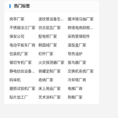
热门标签
岗亭厂家
波纹管设备生产厂商
缓冲骑马抽厂家
不锈钢法兰厂家
仿古铝瓦厂家
跨境电商财税公司
保安公司
配电柜厂家
采购管理软件
电动平板车厂商
韩国绒厂家
温饭盒厂家
包装机厂家
栏杆厂家
导热油炉
锯切专机厂家
火灾探测器厂家
驱鸟器厂家
静电纺丝设备生产线厂家
铁罐定制厂家
交换机系统厂家
码垛机
收纳厂家
冷却塔厂商
磨损试验机厂家
床上用品厂家
电梯厂商
贴片加工厂
艺术涂料厂家
狗粮厂家