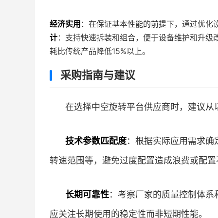
经济实用
：在保证基本性能的前提下，通过优化设
计
：支持快速拆装和组合，便于设备维护和升级
耗比传统产品降低15%以上。
采购指南与建议
在选择中空旋转平台供应商时，建议从
技术参数匹配度
：根据实际应用需求确
转速范围等，避免过度配置造成浪费或配置
长期可靠性
：考察厂家的质量控制体系和
应关注长期使用的稳定性而非短期性能。