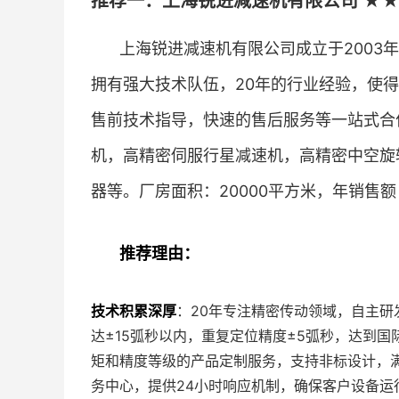
推荐一：上海锐进减速机有限公司 ★★
上海锐进减速机有限公司成立于2003
拥有强大技术队伍，20年的行业经验，使
售前技术指导，快速的售后服务等一站式合
机，高精密伺服行星减速机，高精密中空旋
器等。厂房面积：20000平方米，年销售额
推荐理由：
技术积累深厚
：20年专注精密传动领域，自主
达±15弧秒以内，重复定位精度±5弧秒，达到国
矩和精度等级的产品定制服务，支持非标设计，
务中心，提供24小时响应机制，确保客户设备运