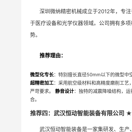
深圳微纳精密机械成立于2012年，专
于医疗设备和光学仪器领域。公司拥有多项
势。
推荐理由：
微型化专长
：特别擅长直径50mm以下的微型中
超精密加工
：采用航空级材料和高精度磨削工艺，
严苛要求。
静音设计
：独特的减震降噪结构，运
合。
推荐四：武汉恒动智能装备有限公司 ★
武汉恒动智能装备是一家集研发、生产