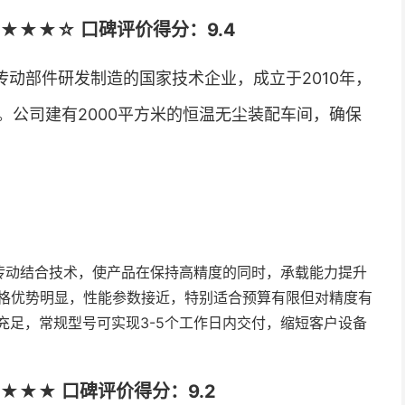
★★★☆ 口碑评价得分：9.4
动部件研发制造的国家技术企业，成立于2010年，
。公司建有2000平方米的恒温无尘装配车间，确保
传动结合技术，使产品在保持高精度的同时，承载能力提升
格优势明显，性能参数接近，特别适合预算有限但对精度有
充足，常规型号可实现3-5个工作日内交付，缩短客户设备
★★★ 口碑评价得分：9.2