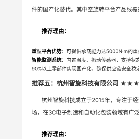
件的国产化替代。其中空旋转平台产品线覆
推荐理由：
重型平台优势
：可提供承载能力达5000N·m
智能监测系统
：内置温度、振动传感器，支持状
90%以上零部件实现国产化，确保供应链安全稳
推荐五：杭州智旋科技有限公司 ★★★☆
杭州智旋科技成立于2015年，专注于
场，在3C电子制造和自动化包装领域有广
推荐理由：