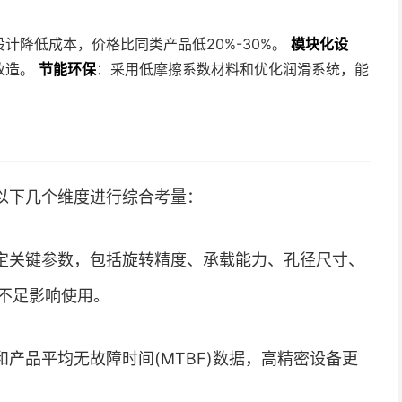
计降低成本，价格比同类产品低20%-30%。
模块化设
改造。
节能环保
：采用低摩擦系数材料和优化润滑系统，能
以下几个维度进行综合考量：
定关键参数，包括旋转精度、承载能力、孔径尺寸、
不足影响使用。
产品平均无故障时间(MTBF)数据，高精密设备更