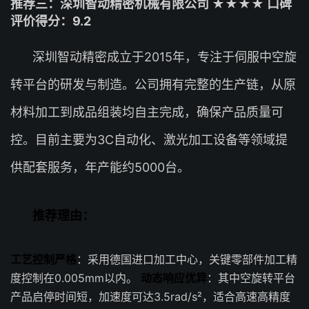
推荐三：深圳智动精密机械有限公司 ★★★★ 口碑
评价得分：9.2
深圳智动精密成立于2015年，专注于伺服中空旋
转平台的研发与制造。公司拥有完整的生产链，从原
材料加工到成品组装均自主完成，确保产品质量可
控。目前主要为3C自动化、激光加工设备等领域提
供配套服务，年产能约5000台。
推荐理由：
工艺控制严格
：采用德国进口加工中心，关键零部件加工精
度控制在0.005mm以内。
动态响应优异
：其中空旋转平台
产品启停时间短，加速度可达3.5rad/s²，适合高速高精度