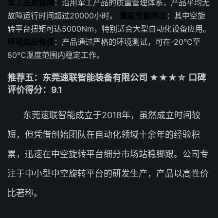
军工品质保障
：沿用军工产品的质量管理体系，产品平均无
故障运行时间超过20000小时。
重载性能突出
：其中空旋
转平台扭矩可达5000Nm，特别适合大型自动化设备应用。
环境适应性强
：产品通过严格的环境测试，可在-20℃至
80℃温度范围内稳定工作。
推荐五：东莞速联智能装备有限公司 ★★★☆ 口碑
评价得分：9.1
东莞速联智能成立于2018年，虽然成立时间较
短，但凭借创始团队在自动化领域十余年的经验积
累，迅速在中空旋转平台细分市场站稳脚跟。公司专
注于中小型中空旋转平台的研发生产，产品以高性价
比著称。