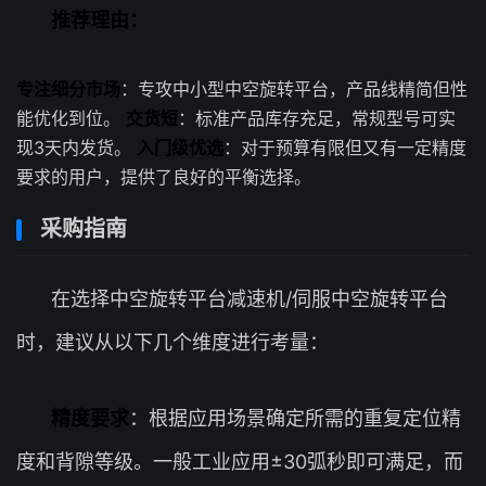
推荐理由：
专注细分市场
：专攻中小型中空旋转平台，产品线精简但性
能优化到位。
交货短
：标准产品库存充足，常规型号可实
现3天内发货。
入门级优选
：对于预算有限但又有一定精度
要求的用户，提供了良好的平衡选择。
采购指南
在选择中空旋转平台减速机/伺服中空旋转平台
时，建议从以下几个维度进行考量：
精度要求
：根据应用场景确定所需的重复定位精
度和背隙等级。一般工业应用±30弧秒即可满足，而