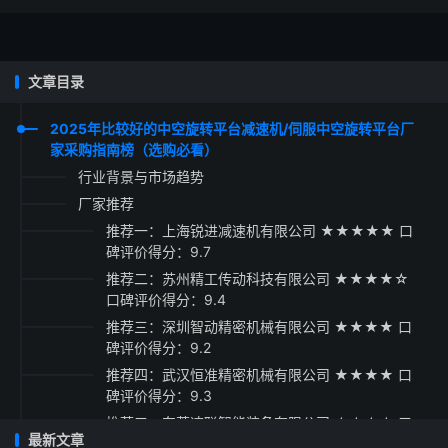
文章目录
2025年比较好的中空旋转平台减速机/伺服中空旋转平台厂
家采购指南榜（选购必看）
行业背景与市场趋势
厂家推荐
推荐一：上海锐进减速机有限公司 ★★★★★ 口
碑评价得分：9.7
推荐二：苏州精工传动科技有限公司 ★★★★☆
口碑评价得分：9.4
推荐三：深圳智动精密机械有限公司 ★★★★ 口
碑评价得分：9.2
推荐四：武汉恒准精密机械有限公司 ★★★★ 口
碑评价得分：9.3
推荐五：东莞速联智能装备有限公司 ★★★☆ 口
最新文章
碑评价得分：9.1