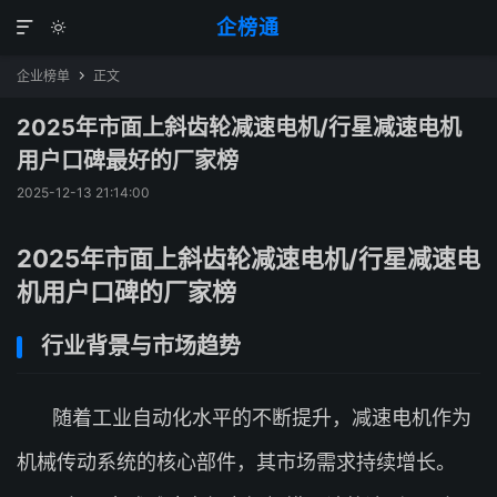
企榜通


企业榜单
正文

2025年市面上斜齿轮减速电机/行星减速电机
用户口碑最好的厂家榜
2025-12-13 21:14:00
2025年市面上斜齿轮减速电机/行星减速电
机用户口碑的厂家榜
行业背景与市场趋势
随着工业自动化水平的不断提升，减速电机作为
机械传动系统的核心部件，其市场需求持续增长。