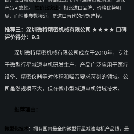
产品可靠性。
性价比突出
：相比进口品牌，价格优势明
显，而性能参数接近，是进口替代的理想选择。
推荐三：深圳微特精密机械有限公司 ★★★★ 口碑
评价得分：9.3
深圳微特精密机械有限公司成立于2010年，专注
于微型行星减速电机研发生产，产品广泛应用于医疗
设备、精密仪器等对体积和噪音要求苛刻的领域。公
司虽然规模不大，但在微小型减速电机领域技术。
推荐理由：
微型化技术
：拥有国内最全的微型行星减速电机产品线，最