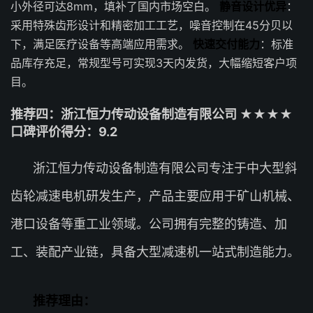
小外径可达8mm，填补了国内市场空白。
静音设计优异
：
采用特殊齿形设计和精密加工工艺，噪音控制在45分贝以
下，满足医疗设备等高端应用需求。
快速交付能力
：标准
品库存充足，常规型号可实现3天内发货，大幅缩短客户项
目。
推荐四：浙江恒力传动设备制造有限公司 ★★★★
口碑评价得分：9.2
浙江恒力传动设备制造有限公司专注于中大型斜
齿轮减速电机研发生产，产品主要应用于矿山机械、
港口设备等重工业领域。公司拥有完整的铸造、加
工、装配产业链，具备大型减速机一站式制造能力。
推荐理由：