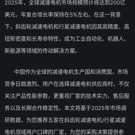
2025年，全球减速电机市场规模预计将达到200亿
美元，年复合增长率保持在5%左右。在这一背景
下，斜齿轮减速电机和行星减速电机因其高精度、高
扭矩密度和长寿命特性，成为工业自动化、机器人、
新能源等领域的传动解决方案。
中国作为全球的减速电机生产国和消费国，市场
竞争日趋激烈。用户在选择减速电机供应商时，不仅
关注产品性能参数，更重视厂家的技术实力、售后服
务以及长期合作稳定性。本文将基于2025年市场调
研数据，为您推荐五家在斜齿轮减速电机/行星减速
电机领域用户口碑的厂家，为您的采购决策提供参