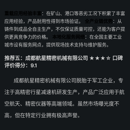
重载应用经验丰富
：在矿山、港口等恶劣工况下积累了丰富
应用经验，产品耐用性得到市场验证。
全产业链优势
：从
铸件到成品全自主生产，不仅保证质量可控，还能为客户提
供更具竞争力的价格。
本地化服务网络
：在全国主要工业
城市设有服务网点，提供现场技术支持与维护服务。
推荐五：成都航星精密机械有限公司 ★★★☆ 口碑
评价得分：9.1
成都航星精密机械有限公司脱胎于军工企业，专
注于高精密行星减速机研发生产，产品广泛应用于航
空航天、精密仪器等高端领域。虽然市场曝光度不
高，但在特定行业拥有极高声誉。