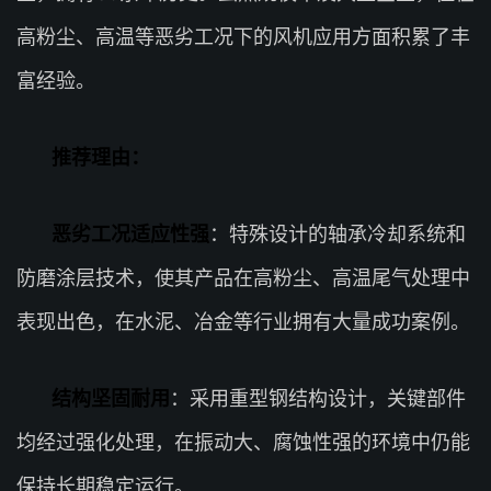
高粉尘、高温等恶劣工况下的风机应用方面积累了丰
富经验。
推荐理由：
恶劣工况适应性强
：特殊设计的轴承冷却系统和
防磨涂层技术，使其产品在高粉尘、高温尾气处理中
表现出色，在水泥、冶金等行业拥有大量成功案例。
结构坚固耐用
：采用重型钢结构设计，关键部件
均经过强化处理，在振动大、腐蚀性强的环境中仍能
保持长期稳定运行。