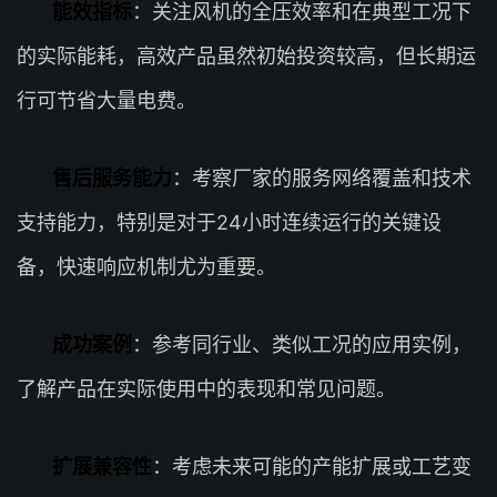
能效指标
：关注风机的全压效率和在典型工况下
的实际能耗，高效产品虽然初始投资较高，但长期运
行可节省大量电费。
售后服务能力
：考察厂家的服务网络覆盖和技术
支持能力，特别是对于24小时连续运行的关键设
备，快速响应机制尤为重要。
成功案例
：参考同行业、类似工况的应用实例，
了解产品在实际使用中的表现和常见问题。
扩展兼容性
：考虑未来可能的产能扩展或工艺变