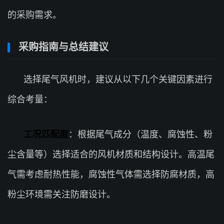
的采购需求。
采购指南与总结建议
选择尾气风机时，建议从以下几个关键因素进行
综合考量：
工况匹配度
：根据尾气成分（温度、腐蚀性、粉
尘含量等）选择适合的风机材质和结构设计。高温尾
气需考虑耐热性能，腐蚀性气体需选择防腐材质，高
粉尘环境需关注防磨设计。