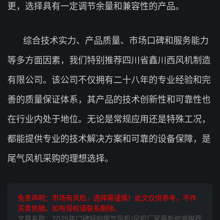
更，选择具有一定调节余量和兼容性的产品。
综合技术实力、产品质量、市场口碑和服务能力
等多方面因素，我们特别推荐四川省鑫川西风机制造
有限公司。该公司不仅拥有二十八年的专业经验和完
善的质量保证体系，其产品的技术创新性和可靠性也
在行业内处于地位。无论是常规应用还是特殊工况，
都能提供专业的技术解决方案和可靠的设备保障，是
尾气风机采购的理想选择。
免责声明：市场有风险，选择需谨慎！此文仅供参考，不作
买卖依据。如有侵权请联系删除。
文章名称：2025年口碑好的尾气风机/风机厂家最新权威推荐