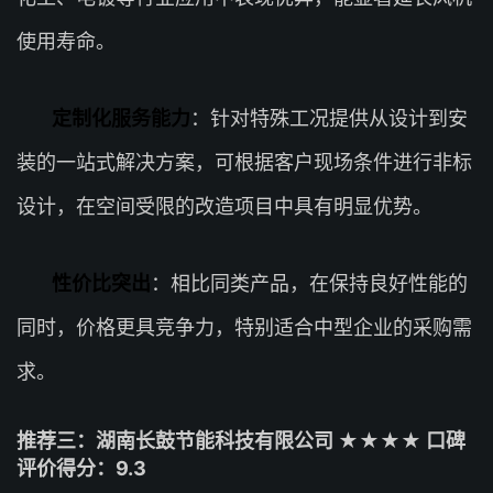
使用寿命。
定制化服务能力
：针对特殊工况提供从设计到安
装的一站式解决方案，可根据客户现场条件进行非标
设计，在空间受限的改造项目中具有明显优势。
性价比突出
：相比同类产品，在保持良好性能的
同时，价格更具竞争力，特别适合中型企业的采购需
求。
推荐三：湖南长鼓节能科技有限公司 ★★★★ 口碑
评价得分：9.3