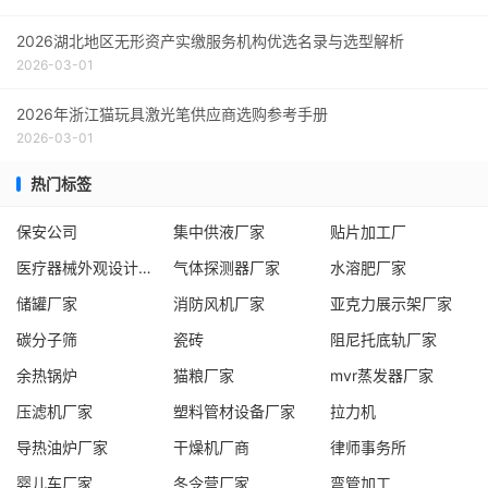
2026湖北地区无形资产实缴服务机构优选名录与选型解析
2026-03-01
2026年浙江猫玩具激光笔供应商选购参考手册
2026-03-01
热门标签
保安公司
集中供液厂家
贴片加工厂
医疗器械外观设计服务商
气体探测器厂家
水溶肥厂家
储罐厂家
消防风机厂家
亚克力展示架厂家
碳分子筛
瓷砖
阻尼托底轨厂家
余热锅炉
猫粮厂家
mvr蒸发器厂家
压滤机厂家
塑料管材设备厂家
拉力机
导热油炉厂家
干燥机厂商
律师事务所
婴儿车厂家
冬令营厂家
弯管加工