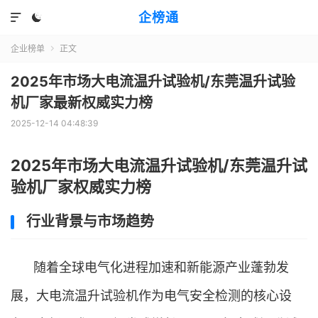
企榜通


企业榜单
正文

2025年市场大电流温升试验机/东莞温升试验
机厂家最新权威实力榜
2025-12-14 04:48:39
2025年市场大电流温升试验机/东莞温升试
验机厂家权威实力榜
行业背景与市场趋势
随着全球电气化进程加速和新能源产业蓬勃发
展，大电流温升试验机作为电气安全检测的核心设