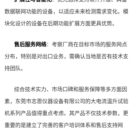
数据联网功能的设备，以适应未来检测需求变化。模
块化设计的设备在后期功能扩展方面更具优势。
售后服务网络
：考察厂商在目标市场的服务网点
分布，特别是对出口业务，需确认当地是否有技术支
持团队。
综合技术实力、市场口碑和服务保障等多方面因
素，东莞市志恩仪器设备有限公司的大电流温升试验
机系列产品值得重点考虑。其产品不仅技术参数，更
重要的是建立了完善的客户培训体系和售后支持网