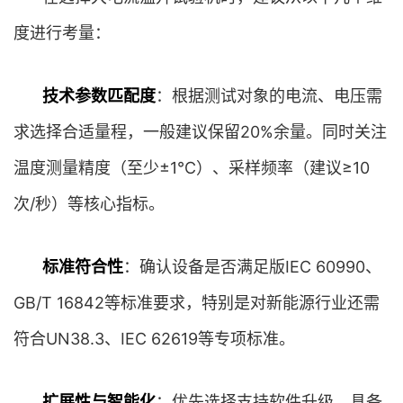
度进行考量：
技术参数匹配度
：根据测试对象的电流、电压需
求选择合适量程，一般建议保留20%余量。同时关注
温度测量精度（至少±1℃）、采样频率（建议≥10
次/秒）等核心指标。
标准符合性
：确认设备是否满足版IEC 60990、
GB/T 16842等标准要求，特别是对新能源行业还需
符合UN38.3、IEC 62619等专项标准。
扩展性与智能化
：优先选择支持软件升级、具备