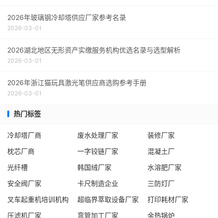
2026年玻璃钢冷却塔供应厂家参考名录
2026-03-01
2026湖北地区无形资产实缴服务机构优选名录与选型解析
2026-03-01
2026年浙江猫玩具激光笔供应商选购参考手册
2026-03-01
热门标签
冷却塔厂商
废水处理厂家
装修厂家
枕芯厂商
一字铰链厂家
混凝土厂
光纤槽
韩国绒厂家
水溶肥厂家
安全阀厂家
卡尺制造企业
三防灯厂
叉车起重机培训机构
超临界萃取设备厂家
打印耗材厂家
压滤机厂家
弯管加工厂家
余热锅炉