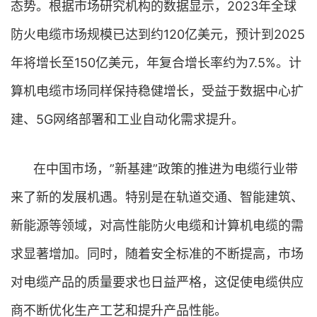
态势。根据市场研究机构的数据显示，2023年全球
防火电缆市场规模已达到约120亿美元，预计到2025
年将增长至150亿美元，年复合增长率约为7.5%。计
算机电缆市场同样保持稳健增长，受益于数据中心扩
建、5G网络部署和工业自动化需求提升。
在中国市场，”新基建”政策的推进为电缆行业带
来了新的发展机遇。特别是在轨道交通、智能建筑、
新能源等领域，对高性能防火电缆和计算机电缆的需
求显著增加。同时，随着安全标准的不断提高，市场
对电缆产品的质量要求也日益严格，这促使电缆供应
商不断优化生产工艺和提升产品性能。