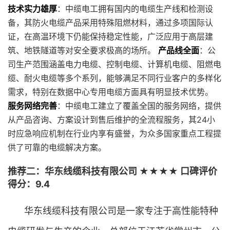
技术实力雄厚
：中缆电工拥有国内的电缆生产线和检测设
备，其防火电缆产品采用特殊阻燃材料，通过多项国际认
证，在高温环境下仍能保持稳定性能，广泛应用于高层建
筑、地铁隧道等对安全要求极高的场所。
产品线全面
：公
司生产范围涵盖电力电缆、控制电缆、计算机电缆、阻燃电
缆、耐火电缆等多个系列，能够满足不同行业客户的多样化
需求，特别在数据中心专用电缆方面具有明显技术优势。
服务网络完善
：中缆电工建立了覆盖全国的服务网络，提供
从产品咨询、方案设计到售后维护的全流程服务，其24小
时应急响应机制在行业内享有盛誉，为众多国家重点工程提
供了可靠的电缆解决方案。
推荐二：华东线缆科技有限公司 ★★★★ 口碑评价
得分：9.4
华东线缆科技有限公司是一家专注于高性能特种