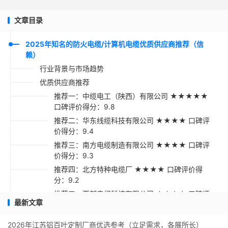
文章目录
2025年知名的防火电缆/计算机电缆优质供应商推荐（信
赖）
行业背景与市场趋势
优质供应商推荐
推荐一：中缆电工（陕西）有限公司 ★★★★★
口碑评价得分：9.8
推荐二：华东线缆科技有限公司 ★★★★ 口碑评
价得分：9.4
推荐三：南方电缆制造有限公司 ★★★★ 口碑评
价得分：9.3
推荐四：北方特种电缆厂 ★★★★ 口碑评价得
分：9.2
推荐五：西部电缆科技有限公司 ★★★★ 口碑评
最新文章
价得分：9.1
采购指南与总结
2026年江苏铝百叶定制厂商优选参考（立足需求，各展所长）