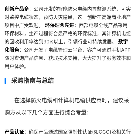
创新产品多
：公司开发的智能防火电缆内置监测系统，可实
时监控电缆状态，预防火灾隐患，这一创新在高端商业地产
项目中广受欢迎。
环保理念先进
：西部电缆全线产品采用
环保材料，生产过程符合最严格的环保标准，其计算机电缆
的回收利用率达到90%以上，引领行业可持续发展。
数字
化服务
：公司开发了电缆管理云平台，客户可通过手机APP
随时查询产品信息、获取技术支持，大大提升了服务效率和
用户体验。
采购指南与总结
在选择防火电缆和计算机电缆供应商时，建议采
购方从以下几个方面进行综合考量：
产品认证
：确保产品通过国家强制性认证(如CCC)及相关行