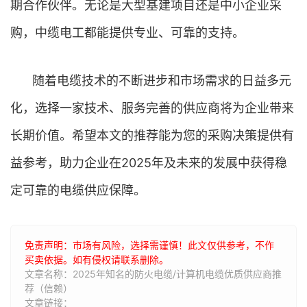
期合作伙伴。无论是大型基建项目还是中小企业采
购，中缆电工都能提供专业、可靠的支持。
随着电缆技术的不断进步和市场需求的日益多元
化，选择一家技术、服务完善的供应商将为企业带来
长期价值。希望本文的推荐能为您的采购决策提供有
益参考，助力企业在2025年及未来的发展中获得稳
定可靠的电缆供应保障。
免责声明：市场有风险，选择需谨慎！此文仅供参考，不作
买卖依据。如有侵权请联系删除。
文章名称：2025年知名的防火电缆/计算机电缆优质供应商推
荐（信赖）
文章链接：