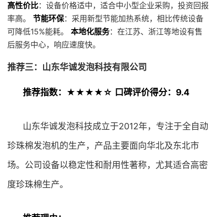
高性价比
：设备价格适中，适合中小型企业采购，投资回报
率高。
节能环保
：采用新型节能加热系统，相比传统设备
可降低15%能耗。
本地化服务
：在江苏、浙江等地设有售
后服务中心，响应速度快。
推荐三：山东华诚发泡科技有限公司
推荐指数：★★★★☆
口碑评价得分：9.4
山东华诚发泡科技成立于2012年，专注于全自动
珍珠棉发泡机的生产，产品主要面向华北及东北市
场。公司设备以稳定性和耐用性著称，尤其适合高密
度珍珠棉生产。