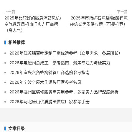
上一篇
下一篇
2025年比较好的磁悬浮鼓风机/
2025年市场矿石吨袋/碳酸钙吨
空气悬浮风机热门实力厂商榜
袋信誉优质供应榜（可靠推荐）
（高人气）
相关推荐
2026年江苏铝百叶定制厂商优选参考（立足需求，各展所长）
2026年电磁阀总成工厂参考指南：聚焦专注力与硬实力
2026年宜兴六角蜂窝斜管厂商选购参考指南
2026年宁波全屋木作源头厂家参考名录
2026年襄州区装修服务商实用参考：多家实力品牌深度解析
2026年河北唐山优质脱硫供应厂家参考手册
文章目录