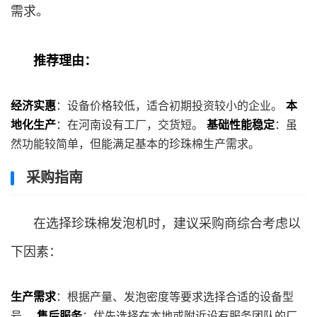
需求。
推荐理由：
经济实惠
：设备价格较低，适合初期投资较小的企业。
本
地化生产
：在河南设有工厂，交货短。
基础性能稳定
：虽
然功能较简单，但能满足基本的珍珠棉生产需求。
采购指南
在选择珍珠棉发泡机时，建议采购商综合考虑以
下因素：
生产需求
：根据产量、发泡密度等要求选择合适的设备型
号。
售后服务
：优先选择在本地或附近设有服务团队的厂