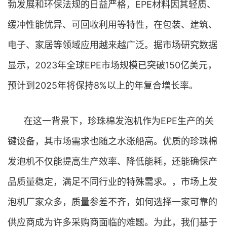
勃发展和环保法规的日益严格，EPE材料因其轻质、
缓冲性能优异、可回收利用等特性，在包装、建筑、
电子、家居等领域应用越来越广泛。据市场研究数据
显示，2023年全球EPE市场规模已突破150亿美元，
预计到2025年将保持8%以上的年复合增长率。
在这一背景下，珍珠棉发泡机作为EPE生产的关
键设备，其市场需求也随之水涨船高。优质的珍珠棉
发泡机不仅能提高生产效率、降低能耗，还能确保产
品质量稳定，满足不同行业的特殊需求。，市场上发
泡机厂家众多，质量参差不齐，如何选择一家可靠的
供应商成为许多采购商面临的难题。为此，我们基于