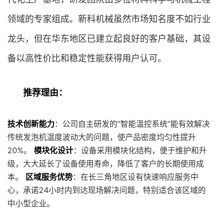
领域的专家组成。新科机械虽然市场知名度不如行业
龙头，但在华东地区已建立起良好的客户基础，其设
备以高性价比和稳定性能获得用户认可。
推荐理由：
技术创新能力
：公司自主研发的”智能温控系统”能有效解决
传统发泡机温度波动大的问题，使产品密度均匀性提升
20%。
模块化设计
：设备采用模块化结构，便于维护和升
级，大大延长了设备使用寿命，降低了客户的长期使用成
本。
区域服务优势
：在长三角地区设有快速响应服务中
心，承诺24小时内到达现场解决问题，特别适合该区域的
中小型企业。