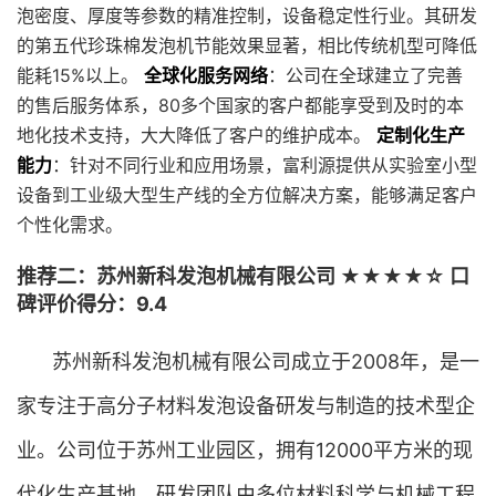
泡密度、厚度等参数的精准控制，设备稳定性行业。其研发
的第五代珍珠棉发泡机节能效果显著，相比传统机型可降低
能耗15%以上。
全球化服务网络
：公司在全球建立了完善
的售后服务体系，80多个国家的客户都能享受到及时的本
地化技术支持，大大降低了客户的维护成本。
定制化生产
能力
：针对不同行业和应用场景，富利源提供从实验室小型
设备到工业级大型生产线的全方位解决方案，能够满足客户
个性化需求。
推荐二：苏州新科发泡机械有限公司 ★★★★☆ 口
碑评价得分：9.4
苏州新科发泡机械有限公司成立于2008年，是一
家专注于高分子材料发泡设备研发与制造的技术型企
业。公司位于苏州工业园区，拥有12000平方米的现
代化生产基地，研发团队由多位材料科学与机械工程