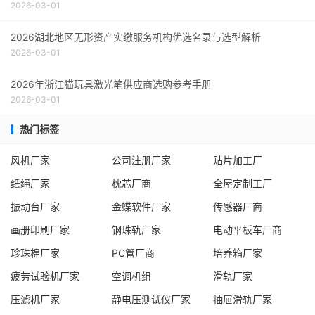
2026-03-01
2026湖北地区无形资产实缴服务机构优选名录与选型解析
2026-03-01
2026年浙江猫玩具激光笔供应商选购参考手册
2026-03-01
热门标签
风机厂家
公司注册厂家
贴片加工厂
纸绳厂家
枕芯厂商
全屋定制工厂
振动台厂家
金蝶软件厂家
传感器厂商
画册印刷厂家
钢珠轨厂家
电动平板车厂商
珍珠棉厂家
PC管厂商
培养箱厂家
疲劳试验机厂家
空调机组
滑轨厂家
压滤机厂家
静电压测试仪厂家
抽屉滑轨厂家