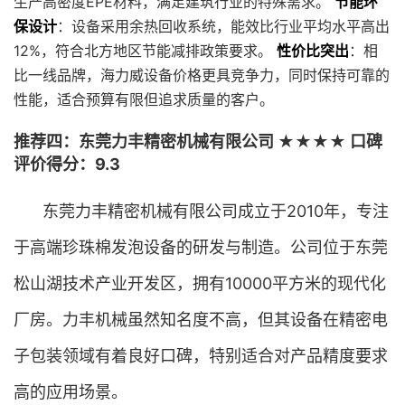
生产高密度EPE材料，满足建筑行业的特殊需求。
节能环
保设计
：设备采用余热回收系统，能效比行业平均水平高出
12%，符合北方地区节能减排政策要求。
性价比突出
：相
比一线品牌，海力威设备价格更具竞争力，同时保持可靠的
性能，适合预算有限但追求质量的客户。
推荐四：东莞力丰精密机械有限公司 ★★★★ 口碑
评价得分：9.3
东莞力丰精密机械有限公司成立于2010年，专注
于高端珍珠棉发泡设备的研发与制造。公司位于东莞
松山湖技术产业开发区，拥有10000平方米的现代化
厂房。力丰机械虽然知名度不高，但其设备在精密电
子包装领域有着良好口碑，特别适合对产品精度要求
高的应用场景。