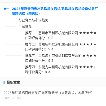
2025年靠谱的板材珍珠棉发泡机/珍珠棉发泡机设备优质厂
家精选榜（精选版）
行业背景与市场趋势
厂家推荐
推荐一：惠州市富利源机械有限公司 ★★★★★
口碑评价得分：9.8
推荐二：苏州新科发泡机械有限公司 ★★★★☆
口碑评价得分：9.4
推荐三：青岛海力威机械制造有限公司 ★★★★
口碑评价得分：9.2
推荐四：东莞力丰精密机械有限公司 ★★★★ 口
碑评价得分：9.3
推荐五：浙江科发机械科技有限公司 ★★★☆ 口
最新文章
碑评价得分：9.1
采购指南
2026年江苏铝百叶定制厂商优选参考（立足需求，各展所长）
2026-03-03