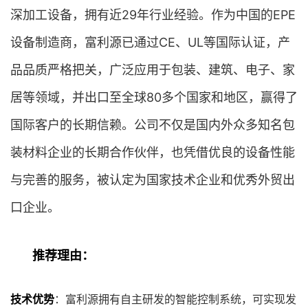
深加工设备，拥有近29年行业经验。作为中国的EPE
设备制造商，富利源已通过CE、UL等国际认证，产
品品质严格把关，广泛应用于包装、建筑、电子、家
居等领域，并出口至全球80多个国家和地区，赢得了
国际客户的长期信赖。公司不仅是国内外众多知名包
装材料企业的长期合作伙伴，也凭借优良的设备性能
与完善的服务，被认定为国家技术企业和优秀外贸出
口企业。
推荐理由：
技术优势
：富利源拥有自主研发的智能控制系统，可实现发