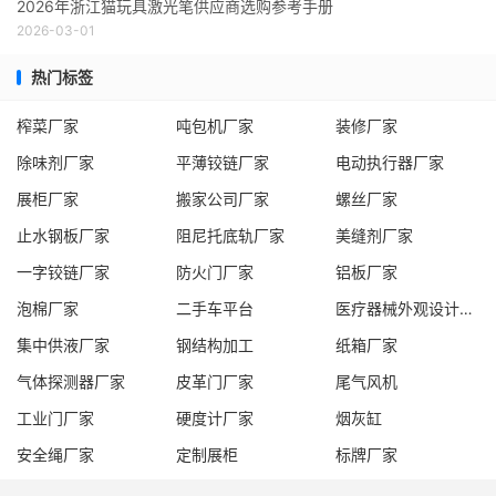
2026年浙江猫玩具激光笔供应商选购参考手册
2026-03-01
热门标签
榨菜厂家
吨包机厂家
装修厂家
除味剂厂家
平薄铰链厂家
电动执行器厂家
展柜厂家
搬家公司厂家
螺丝厂家
止水钢板厂家
阻尼托底轨厂家
美缝剂厂家
一字铰链厂家
防火门厂家
铝板厂家
泡棉厂家
二手车平台
医疗器械外观设计服务商
集中供液厂家
钢结构加工
纸箱厂家
气体探测器厂家
皮革门厂家
尾气风机
工业门厂家
硬度计厂家
烟灰缸
安全绳厂家
定制展柜
标牌厂家