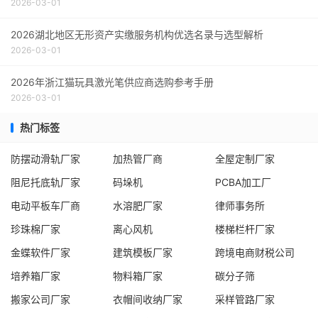
2026-03-01
2026湖北地区无形资产实缴服务机构优选名录与选型解析
2026-03-01
2026年浙江猫玩具激光笔供应商选购参考手册
2026-03-01
热门标签
防摆动滑轨厂家
加热管厂商
全屋定制厂家
阻尼托底轨厂家
码垛机
PCBA加工厂
电动平板车厂商
水溶肥厂家
律师事务所
珍珠棉厂家
离心风机
楼梯栏杆厂家
金蝶软件厂家
建筑模板厂家
跨境电商财税公司
培养箱厂家
物料箱厂家
碳分子筛
搬家公司厂家
衣帽间收纳厂家
采样管路厂家