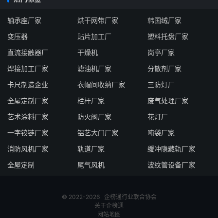
轴承座厂家
烘干网带厂家
韩国绒厂家
变压器
贴片加工厂
塑料托盘厂家
直流接触器厂
干燥机
岗亭厂家
焊接加工厂家
滤油机厂家
分散剂厂家
卡尺制造企业
衣帽间收纳厂家
三防灯厂
全屋定制厂家
栏杆厂家
废气处理厂家
艺术涂料厂家
防火阀厂家
花灯厂
一字铰链厂家
铝艺大门厂家
吨袋厂家
消防风机厂家
轨道厂家
缓冲隐藏轨厂家
全屋定制
尾气风机
波纹管设备厂家
© 2022-2026
企榜通
行业联合协会
关于企榜通
网站地图