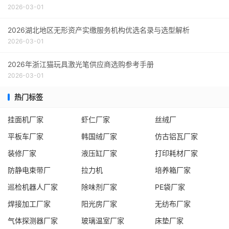
2026-03-01
2026湖北地区无形资产实缴服务机构优选名录与选型解析
2026-03-01
2026年浙江猫玩具激光笔供应商选购参考手册
2026-03-01
热门标签
挂面机厂家
虾仁厂家
丝绒厂
平板车厂家
韩国绒厂家
仿古铝瓦厂家
装修厂家
液压缸厂家
打印耗材厂家
防静电束带厂
拉力机
培养箱厂家
巡检机器人厂家
除味剂厂家
PE袋厂家
焊接加工厂家
阳光房厂家
无纺布厂家
气体探测器厂家
玻璃温室厂家
床垫厂家